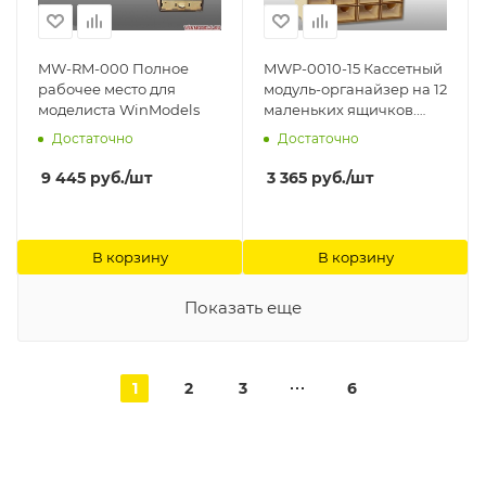
MW-RM-000 Полное
MWP-0010-15 Касcетный
рабочее место для
модуль-органайзер на 12
моделиста WinModels
маленьких ящичков.
WinModels
Достаточно
Достаточно
9 445
руб.
/шт
3 365
руб.
/шт
В корзину
В корзину
Показать еще
1
2
3
6