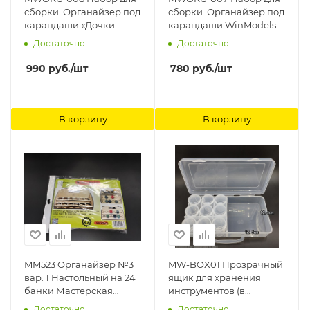
сборки. Органайзер под
сборки. Органайзер под
карандаши «Дочки-
карандаши WinModels
Сыночки» WinModels
Достаточно
Достаточно
990
руб.
/шт
780
руб.
/шт
В корзину
В корзину
MM523 Органайзер №3
MW-BOX01 Прозрачный
вар. 1 Настольный на 24
ящик для хранения
банки Мастерская
инструментов (в
Мажор Моделс
комплекте с 9
Достаточно
Достаточно