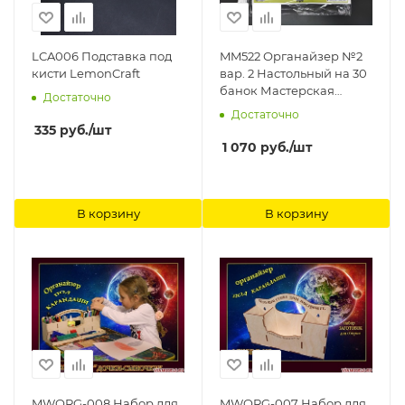
LCA006 Подставка под
MM522 Органайзер №2
кисти LemonCraft
вар. 2 Настольный на 30
банок Мастерская
Достаточно
Мажор Моделс
Достаточно
335
руб.
/шт
1 070
руб.
/шт
В корзину
В корзину
MWORG-008 Набор для
MWORG-007 Набор для