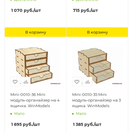
флаконами для
хранения? ManWah
1 070
руб.
/шт
715
руб.
/шт
В корзину
В корзину
Mini-0010-36 Mini
Mini-0010-35 Mini
модуль-органайзер на 4
модуль-органайзер на 3
ящичка. WinModels
ящика. WinModels
Мало
Мало
1 695
руб.
/шт
1 385
руб.
/шт